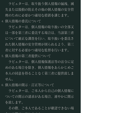
ラピュターは、取り扱う個人情報の漏洩、滅
失または毀損の防止その他の個人情報の安全管
理のために必要かつ適切な措置を講じます。
個人情報の委託について
ラピュターは、個人情報の取り扱いの全部又
は一部を第三者に委託する場合は、当該第三者
について厳正な調査を行い、取り扱いを委託さ
れた個人情報の安全管理が図られるよう、第三
者に対する必要かつ適切な監督を行います。
個人情報の第三者提供について
ラピュターは、個人情報保護法等の法令に定
めのある場合を除き、個人情報をあらかじめご
本人の同意を得ることなく第三者に提供致しま
せん。
個人情報の開示・訂正等について
ラピュターは、ご本人から自己の個人情報に
ついての開示の請求がある場合、速やかに開示
を致します。
その際、ご本人であることが確認できない場