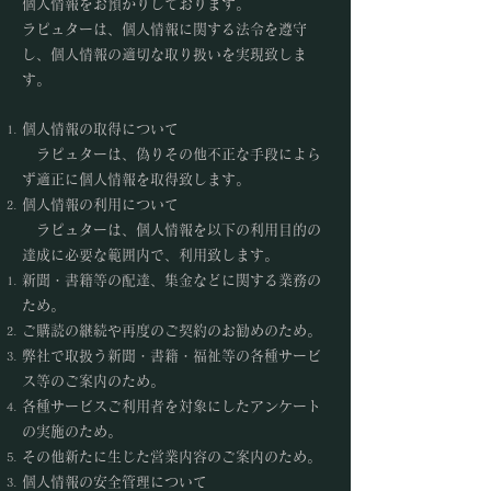
個人情報をお預かりしております。
ラピュターは、個人情報に関する法令を遵守
し、個人情報の適切な取り扱いを実現致しま
す。
個人情報の取得について
ラピュターは、偽りその他不正な手段によら
ず適正に個人情報を取得致します。
個人情報の利用について
ラピュターは、個人情報を以下の利用目的の
達成に必要な範囲内で、利用致します。
新聞・書籍等の配達、集金などに関する業務の
ため。
ご購読の継続や再度のご契約のお勧めのため。
弊社で取扱う新聞・書籍・福祉等の各種サービ
ス等のご案内のため。
各種サービスご利用者を対象にしたアンケート
の実施のため。
その他新たに生じた営業内容のご案内のため。
個人情報の安全管理について