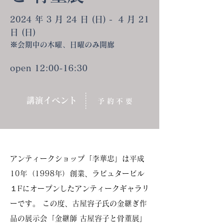
2024 年 3 月 24 日 (日) - 4 月 21
日 (日)
※会期中の木曜、日曜のみ開廊
open 12:00-16:30
講演イベント
予約不要
アンティークショップ「李華忠」は平成
10年（1998年）創業、ラピュタービル
１Fにオープンしたアンティークギャラリ
ーです。 この度、古屋容子氏の金継ぎ作
品の展示会「金継師 古屋容子と骨董展」