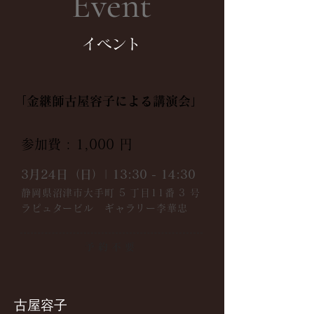
Event
​イベント
「金継師古屋容子による講演会」
参加費 : 1,000 円
3月24日（日）| 13:30 - 1
4:30
静岡県沼津市大手町 5
丁目11番 3 号
ラピュタービル ギャラリー李華忠
予約不要
古屋容子